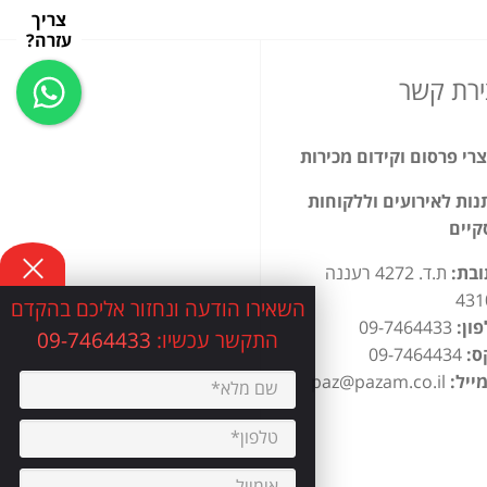
צריך
עזרה?
ירת קשר
רי פרסום וקידום מכירות
ות לאירועים וללקוחות
קיים
ובת:
ת.ד. 4272 רעננה
431
השאירו הודעה ונחזור אליכם בהקדם
ון:
09-7464433
התקשר עכשיו:
09-7464433
ס:
09-7464434
ייל:
paz@pazam.co.il