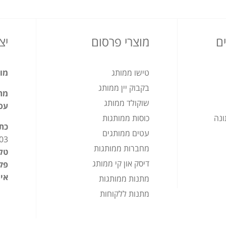
ם
מוצרי פרסום
יצ
טישו ממותג
מוצ
בקבוק יין ממותג
מתנ
שוקולד ממותג
עס
ונה
כוסות ממותגות
כת
עטים ממותגים
03
מחברות ממותגות
טלפ
דיסק און קי ממותג
פק
אימ
מתנות ממותגות
מתנות ללקוחות