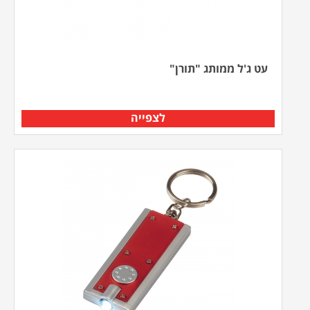
עט ג'ל ממותג "תורן"
לצפייה