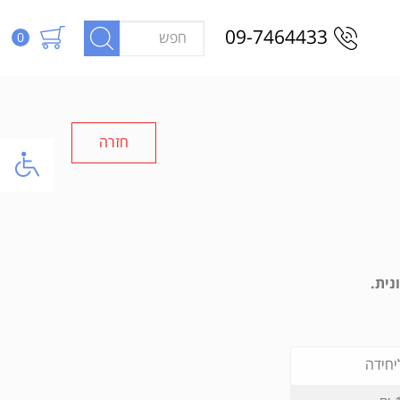
09-7464433
0
חזרה
נית.
יחידה