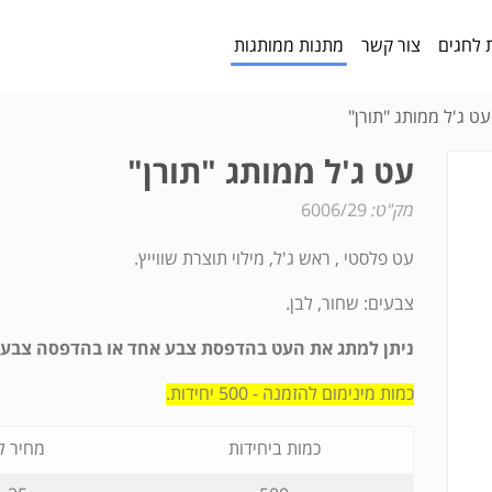
 לחגים
צור קשר
מתנות ממותגות
עט ג'ל ממותג "תורן"
עט ג'ל ממותג "תורן"
מק"ט:
6006/29
עט פלסטי , ראש ג'ל, מילוי תוצרת שווייץ.
צבעים: שחור, לבן.
ניתן למתג את העט בהדפסת צבע אחד או בהדפסה צבעו
כמות מינימום להזמנה - 500 יחידות.
כמות ביחידות
מחיר ל