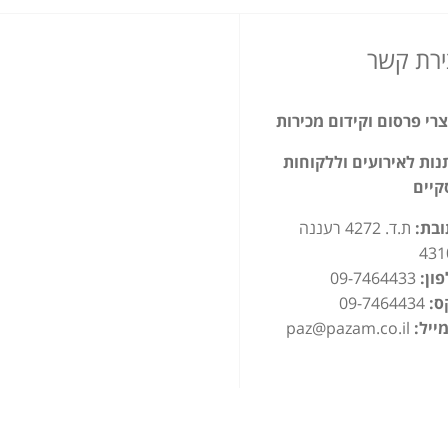
ירת קשר
רי פרסום וקידום מכירות
ות לאירועים וללקוחות
קיים
ובת:
ת.ד. 4272 רעננה
431
ון:
09-7464433
ס:
09-7464434
ייל:
paz@pazam.co.il