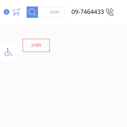
09-7464433
0
חזרה