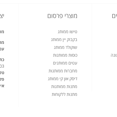
ם
מוצרי פרסום
יצ
טישו ממותג
מוצ
בקבוק יין ממותג
מתנ
שוקולד ממותג
עס
ונה
כוסות ממותגות
כת
עטים ממותגים
03
מחברות ממותגות
טלפ
דיסק און קי ממותג
פק
אימ
מתנות ממותגות
מתנות ללקוחות