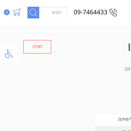
09-7464433
0
חזרה
ום.
יחידה