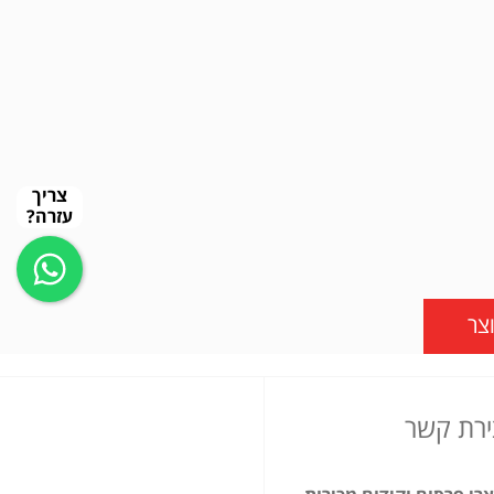
צריך
עזרה?
צר
ירת קשר