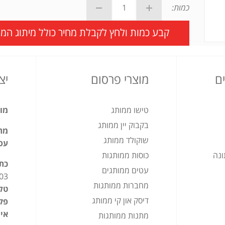
כמות:
קבע כמות ולחץ לקבלת מחיר כולל מיתוג המו
ם
מוצרי פרסום
יצ
טישו ממותג
מוצ
בקבוק יין ממותג
מתנ
שוקולד ממותג
עס
ונה
כוסות ממותגות
כת
עטים ממותגים
03
מחברות ממותגות
טלפ
דיסק און קי ממותג
פק
אימ
מתנות ממותגות