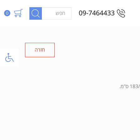
09-7464433
0
חזרה