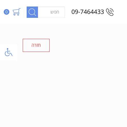
09-7464433
0
חזרה