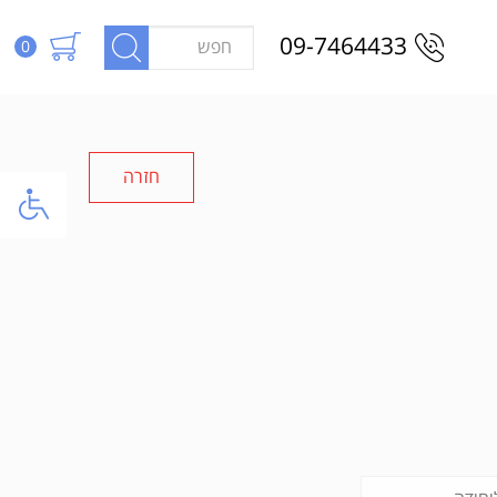
09-7464433
0
חזרה