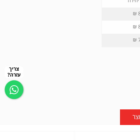
יחידה
8
8
7
צריך
עזרה?
צר