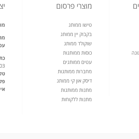
ם
מוצרי פרסום
יצ
טישו ממותג
מוצ
בקבוק יין ממותג
מתנ
שוקולד ממותג
עס
ונה
כוסות ממותגות
כת
עטים ממותגים
03
מחברות ממותגות
טלפ
דיסק און קי ממותג
פק
אימ
מתנות ממותגות
מתנות ללקוחות