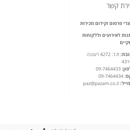
ירת קשר
רי פרסום וקידום מכירות
ות לאירועים וללקוחות
קיים
ובת:
ת.ד. 4272 רעננה
431
ון:
09-7464433
ס:
09-7464434
ייל:
paz@pazam.co.il